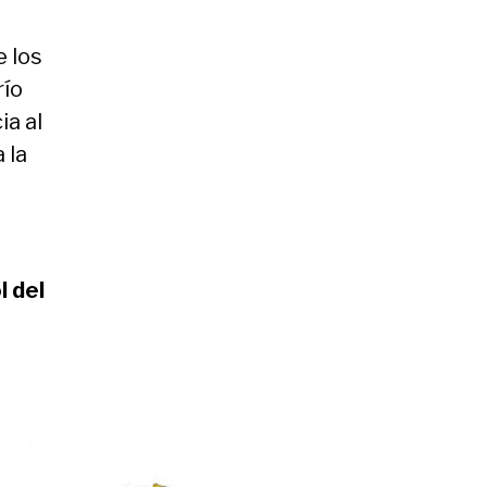
e los
río
ia al
 la
l del