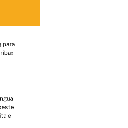
g para
riba»
engua
oeste
ta el