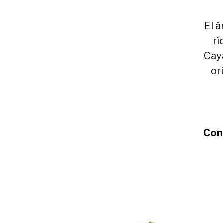
El á
rí
Caya
or
Cons