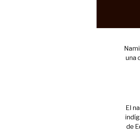
Namin
una 
El n
indíg
de E